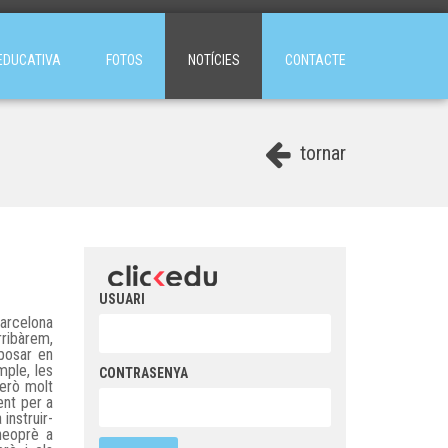
EDUCATIVA
FOTOS
NOTÍCIES
CONTACTE
tornar
USUARI
Barcelona
rribàrem,
posar en
mple, les
CONTRASENYA
però molt
ent per a
instruir-
neoprè a