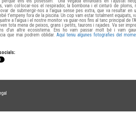
 perquè ens els poséssim. Una vegada enfundats en l’ajustat neop
s, vam col·locar-nos el respirador, la bombona i el cinturó de ploms,
ovar de submergir-nos a l’aigua sense pes extra, que va resultar en 
ebé t’empeny fora de la piscina. Un cop vam estar totalment equipats, v
uatre a l’aigua i el nostre monitor va guiar-nos fins al tanc principal de l
ven tota mena de peixos, grans i petits, taurons i rajades. Va ser impr
ins d’un altre ecosistema. Ens ho vam passar molt bé i vam gaud
ncia que mai podrem oblidar.
Aquí teniu algunes fotografies del mome
socials:
egal