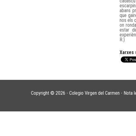
cadascú
escarpin
abans pr
que gair
nos els q
on ronda
estar d
experiè
R.)
Xarxes 
Copyright © 2026 - Colegio Virgen del Carmen -
Nota l