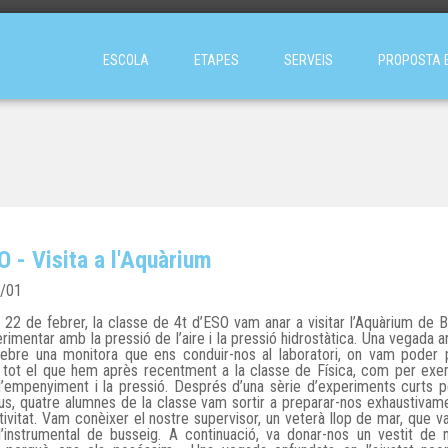
ESCOLA
ETAPES
SERVEIS
PROPOSTA 
O - Visita a l'Aquàrium
/01
ns 22 de febrer, la classe de 4t d’ESO vam anar a visitar l’Aquàrium de 
rimentar amb la pressió de l’aire i la pressió hidrostàtica. Una vegada a
rebre una monitora que ens conduir-nos al laboratori, on vam poder 
 tot el que hem après recentment a la classe de Física, com per exe
’empenyiment i la pressió. Després d’una sèrie d’experiments curts 
ius, quatre alumnes de la classe vam sortir a preparar-nos exhaustivam
activitat. Vam conèixer el nostre supervisor, un veterà llop de mar, que va 
’instrumental de busseig. A continuació, va donar-nos un vestit de 