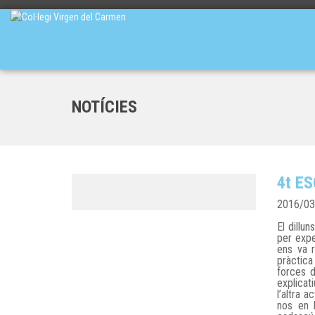
NOTÍCIES
4t ES
2016/03
El dillu
per expe
ens va 
pràctica
forces d
explicat
l’altra 
nos en l