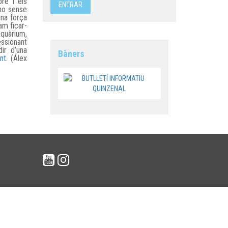
rè i els
 no sense
una força
am ficar-
’Aquàrium,
essionant
ir d’una
Bàners
nt
. (Álex