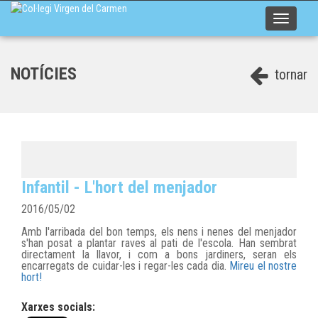
Toggle
navigati
NOTÍCIES
tornar
Infantil - L'hort del menjador
2016/05/02
Amb l'arribada del bon temps, els nens i nenes del menjador
s'han posat a plantar raves al pati de l'escola. Han sembrat
directament la llavor, i com a bons jardiners, seran els
encarregats de cuidar-les i regar-les cada dia.
Mireu el nostre
hort!
Xarxes socials: