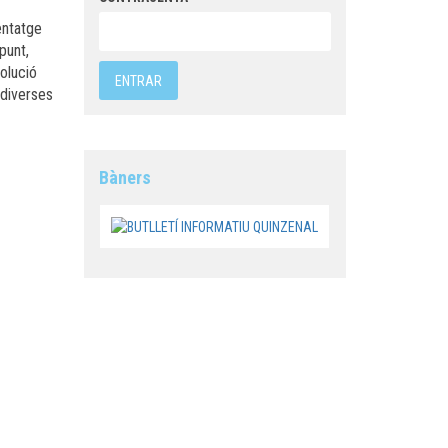
entatge
punt,
solució
 diverses
Bàners