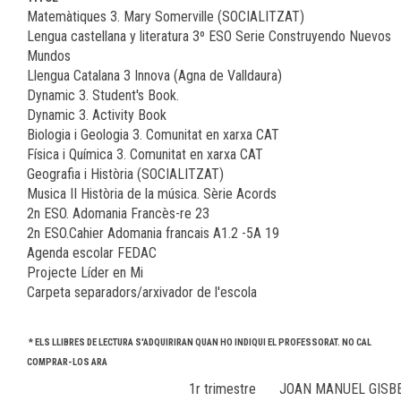
Matemàtiques 3. Mary Somerville (SOCIALITZAT)
Lengua castellana y literatura 3º ESO Serie Construyendo Nuevos
Mundos
Llengua Catalana 3 Innova (Agna de Valldaura)
Dynamic 3. Student's Book.
Dynamic 3. Activity Book
Biologia i Geologia 3. Comunitat en xarxa CAT
Física i Química 3. Comunitat en xarxa CAT
Geografia i Història (SOCIALITZAT)
Musica II Història de la música. Sèrie Acords
2n ESO. Adomania Francès-re 23
2n ESO.Cahier Adomania francais A1.2 -5A 19
Agenda escolar FEDAC
Projecte Líder en Mi
Carpeta separadors/arxivador de l'escola
* ELS LLIBRES DE LECTURA S'ADQUIRIRAN QUAN HO INDIQUI EL PROFESSORAT. NO CAL
COMPRAR-LOS ARA
1r trimestre
JOAN MANUEL GISB