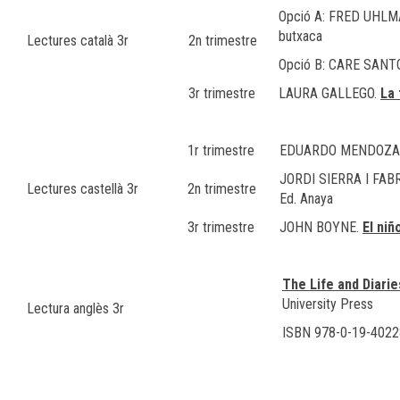
Opció A: FRED UHL
butxaca
Lectures català 3r
2n trimestre
Opció B: CARE SANT
3r trimestre
LAURA GALLEGO.
La 
1r trimestre
EDUARDO MENDOZ
JORDI SIERRA I FAB
Lectures castellà 3r
2n trimestre
Ed. Anaya
3r trimestre
JOHN BOYNE.
El niñ
The Life and Diarie
University Press
Lectura anglès 3r
ISBN 978-0-19-4022